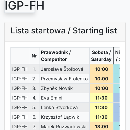
IGP-FH
Lista startowa / Starting list
Przewodnik /
Sobota /
Niedzi
Nr
Competitor
Saturday
/ Sun
IGP-FH
1.
Jaroslava Štolbová
10:00
13:0
IGP-FH
2.
Przemysław Frolenko
10:00
13:0
IGP-FH
3.
Zbyněk Novák
10:00
13:0
IGP-FH
4.
Eva Emini
11:30
11:3
IGP-FH
5.
Lenka Štverková
11:30
11:3
IGP-FH
6.
Krzysztof Lądwik
11:30
11:3
IGP-FH
7.
Marek Rozwadowski
13:00
10:0