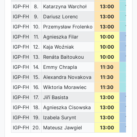
IGP-FH
8.
Katarzyna Warchoł
13:00
10:0
IGP-FH
9.
Dariusz Lorenc
13:00
10:0
IGP-FH
10.
Przemysław Frolenko
13:00
10:0
IGP-FH
11.
Agnieszka Filar
10:00
13:0
IGP-FH
12.
Kaja Woźniak
10:00
13:0
IGP-FH
13.
Renáta Baitoukou
10:00
13:0
IGP-FH
14.
Emmy Chrapla
11:30
11:3
IGP-FH
15.
Alexandra Novakova
11:30
11:3
IGP-FH
16.
Wiktoria Morawiec
11:30
11:3
IGP-FH
17.
Jiří Basista
13:00
10:0
IGP-FH
18.
Agnieszka Cisowska
13:00
10:0
IGP-FH
19.
Izabela Surynt
13:00
10:0
IGP-FH
20.
Mateusz Jawgiel
13:00
10:0